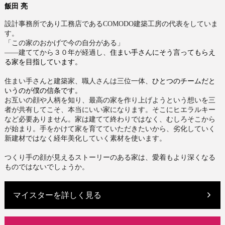
飯田 亮
設計事務所であり工務店である
COMODO
建築工房の代表をしていま
す。
「この家のおかげで今の自分がある」
住まい手さんにそう言ってもらえ
――建ててから３０年が経過し、
る家を目指しています。
ひとつのチームだと
住まい手さんと建築家、職人さんは三位一体、
いうのが僕の信条です。
お互いの顔や人柄を知り、
最高の家を作り上げようという想いを三
者が共有してこそ、
本当にいい家になります。
そこにヒエラルキー
など必要ありません。
家は建てて終わりではなく、むしろそこから
が始まり。
手をかけて家を育てていただきたいから、
劣化していく
新建材ではなく経年美化していく素材を使います。
つくり手の顔が見えるストーリーのある家は、
愛着もより深くなる
ものではないでしょうか。
マイスターを詳しく見る