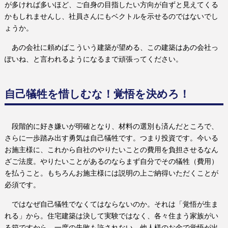
が多ければ多いほど、ご自身の目指したい方向が自ずと見えてくる
かもしれませんし、社員さんにもベクトルを示せるのではないでし
ょうか。
あの会社に頼めばこういう建築が望める、この建築はあの会社っ
ぽいね、と言われるようになるまで頑張ってください。
自己犠牲を惜しむな！覚悟を決めろ！
段階的に好き嫌いが明確となり、材料の選別も済んだところで、
さらに一歩踏み出す勇気は自己犠牲です。つまり投資です。今いる
お施主様に、これから自社のやりたいことの費用を負担させるなん
ざご法度。やりたいことがあるのならまず自分でその犠牲（費用）
を払うこと。もちろんお施主様には説明の上ご納得いただくことが
必須です。
ではなぜ自己犠牲でなくてはならないのか。それは「覚悟が生ま
れる」から。住宅建築は決して実験ではなく、各々住まう家族がい
る箱ですから、一度の失敗も許されない。他人様のお金で覚悟が出