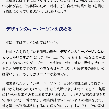
工務店には非常にありがちですし、むしろそれが魅力だと思って
いる節がある「お客様のために精神」が、自社の建築の魅力を損な
う原因になっているのかもしれませんよ？
デザインのキーパーソンを決める
次に、ではデザイン面ではどうか。
社員さんを抱えている所帯の場合、
デザインのキーパーソンはい
らっしゃいますか？
はっきり申し上げて、そもそも不在なことがよ
ろしくないのですが、ブランドの創造には統一感や一過性を持たせ
ることが重要ですので、不在ならばそこはやはり経営者の役割と私
は思います。もしくはリーダーが必須です。
選出されたデザインキーパーソンは、自分の感性に従って好き
or
嫌いから始めるのもいい。それなら判断できますね？ そして、無理
に
1
から生み出す必要はまるでありません。もちろん実際の建築を見
て回れるのが一番ですが、建築雑誌や
WEB
から多くの建築を見て、
好き嫌いの判断材料にするのも個人的にはおすすめです。その素材