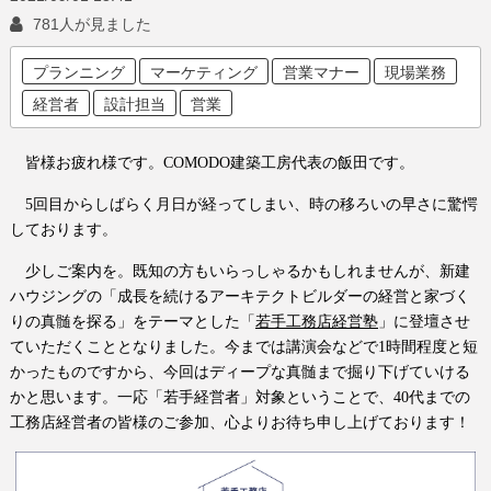
781人が見ました
プランニング
マーケティング
営業マナー
現場業務
経営者
設計担当
営業
皆様お疲れ様です。
COMODO
建築工房代表の飯田です。
5
回目からしばらく月日が経ってしまい、時の移ろいの早さに驚愕
しております。
少しご案内を。
既知の方もいらっしゃるかもしれませんが、新建
ハウジングの「成長を続けるアーキテクトビルダーの経営と家づく
りの真髄を探る」
をテーマとした「
若手工務店経営塾
」に登壇させ
ていただくこととなりました。今までは講演会などで
1
時間程度と短
かったものですから、今回はディープな真髄まで掘り下げていける
かと思います。
一応「若手経営者」対象ということで、
40
代までの
工務店経営者の皆様のご参加、心よりお待ち申し上げております！