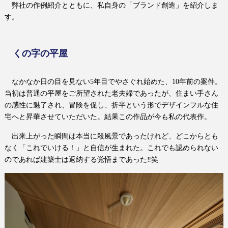
弊社の作例紹介とともに、私自身の「ブランド創造」を紹介しま
す。
くの字の平屋
なかなか日の目を見ない
5
年目でやさぐれ始めた、
10
年前の案件。
当初は普通の平屋をご所望された老夫婦であったが、住まい手さん
の感性に魅了され、冒険を促し、折半という形でデザインフルな住
宅へと昇華させていただいた。結果この作品が今も私の代表作。
出来上がった瞬間は本当に殺風景であったけれど、どこからとも
なく「これでいける！」と自信が生まれた。これでも認められない
のであれば建築士は返納する覚悟まであった
‼
笑