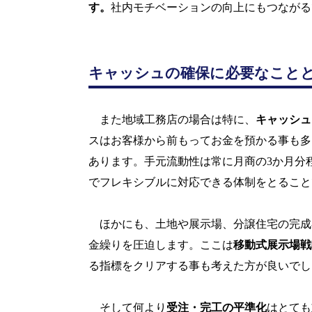
す。
社内モチベーションの向上にもつながる
キャッシュの確保に必要なこと
また地域工務店の場合は特に、
キャッシュ
スはお客様から前もってお金を預かる事も多
あります。手元流動性は常に月商の
3
か月分
でフレキシブルに対応できる体制をとること
ほかにも、土地や展示場、分譲住宅の完成
金繰りを圧迫します。ここは
移動式展示場戦
る指標をクリアする事も考えた方が良いでし
そして何より
受注・完工の平準化
はとても