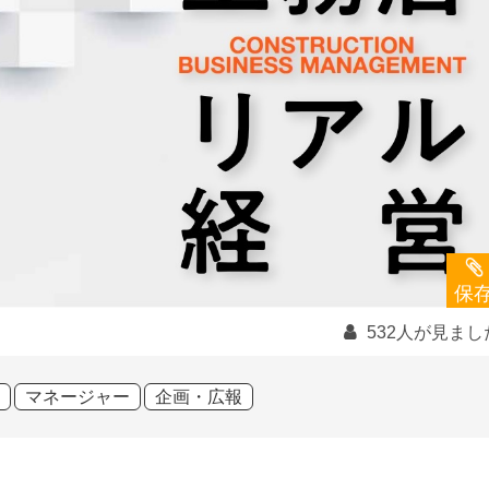
保
532人が見まし
マネージャー
企画・広報