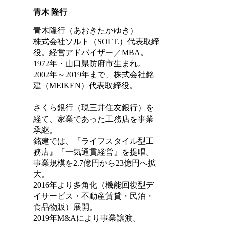
青木 隆行
青木隆行（あおきたかゆき）
株式会社ソルト（
SOLT.）
代表取締
役。経営アドバイザー／
MBA。
1972
年・山口県防府市生まれ。
2002
年～
2019
年まで、株式会社銘
建（MEIKEN）代表取締役。
さくら銀行（現三井住友銀行）を
経て、家業であった工務店を事業
承継。
銘建では、『ライフスタイル型工
務店』『一気通貫経営』を提唱。
事業規模を
2.7
億円から
23
億円へ拡
大。
2016
年より多角化（機能回復型デ
イサービス・不動産賃貸・民泊・
食品物販）展開。
2019
年
M&A
により事業譲渡。