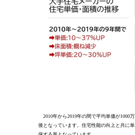
2010
年から
2019
年の間で平均単価が
1000
万
後となっています。住宅性能の向上と共に単
保する形となっています。