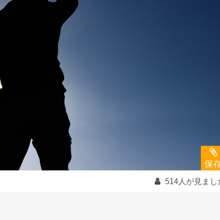
保
514人が見まし