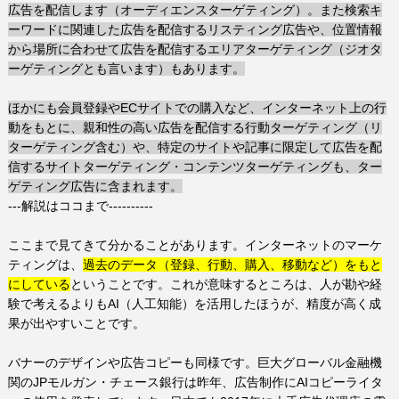
広告を配信します（オーディエンスターゲティング）。また検索キ
ーワードに関連した広告を配信するリスティング広告や、位置情報
から場所に合わせて広告を配信するエリアターゲティング（ジオタ
ーゲティングとも言います）もあります。
ほかにも会員登録やEC
サイトでの購入など、インターネット上の行
動をもとに、親和性の高い広告を配信する行動ターゲティング（リ
ターゲティング含む）や、特定のサイトや記事に限定して広告を配
信するサイトターゲティング・コンテンツターゲティングも、ター
ゲティング広告に含まれます。
---解説はココまで----------
ここまで見てきて分かることがあります。インターネットのマーケ
ティングは、
過去のデータ（登録、行動、購入、移動など）をもと
にしている
ということです。これが意味するところは、人が勘や経
験で考えるよりも
AI
（人工知能）を活用したほうが、精度が高く成
果が出やすいことです。
バナーのデザインや広告コピーも同様です。巨大グローバル金融機
関の
JP
モルガン・チェース銀行は昨年、広告制作に
AI
コピーライタ