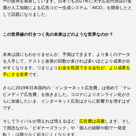
ーの使用を発表しています。日本でも
2017
年に大手広告代理店の電
通が人工知能による広告コピー生成システム「
AICO
」を開発したと
して話題になりました。
この世界線の行きつく先の未来はどのような世界なのか？
未来は誰にもわかりませんが、予測はできます。より多くのデータ
を入手して、テストと改善の回数が多ければ多いほどより成果が出
やすくなります。つまりより
お金を投資できる会社が、より成果を
手にする世界
です。
さらに
2019
年日本国内の「インターネット広告費」は初めて「テレ
ビメディア広告費」を抜きました。コロナによりオンライン化がさ
らに加速したいま、インターネット広告はさらに影響力を増すはず
です。
そしてライバルが増えれば増えるほど、
広告費は高騰
します。そし
て残念ながら「ビギナーズラック」や「個人の経験や勘で一発逆
転！」は限りなく起きにくくなります。