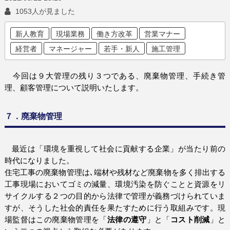
1053人が見ました
新人教育
現場業務
働き方改革
営業マナー
経営者
マネージャー
若手・新人
施工管理
今回は９大管理の残り３つである、廃棄物管理、手続き管
理、顧客管理について説明いたします。
７．廃棄物管理
最近は「環境を重視して社会に貢献する企業」が当たり前の
時代になりました。
住宅工事の廃棄物管理は､端材や残材など廃棄物を多く排出する
工事現場においてゴミの減量、環境汚染を防ぐことと資源をリ
サイクルする２つの目的から法律で管理が義務づけられていま
すが、そうした社会的責任を果たすために行う取組みです。現
場監督はこの廃棄物管理を「
法律の遵守
」と「
コスト削減
」と