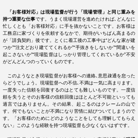
「お客様対応」は現場監督が行う「現場管理」と同じ重みを
持つ重要な仕事
です。うまく現場運営を進めたければ､どんなに
忙しくとも「お客様対応」に手を抜かないことです。
お客様は
工務店に家づくりを依頼するなかで、期待がいちばん高まるの
が「請負契約」後です。とくに着工後の工事中は“どんな家が建
つか”“注文どおり建ててくれるか”“手抜きをしないか”“間違いを
起こさないか”“現場監督はしっかり管理してくれているか”不安
がどんどんつのっていくものです。
このようなとき現場監督がお客様への連絡､意思疎通を怠った
らどうでしょう。現場監督への不信､不満は一気に高まります。
一度失った信頼を回復するのはとても難しいものです。一度信
頼を失うとそのお客様の信頼回復はほとんど不可能といっても
過言ではありません。その結果、起こるのはクレームの山で
す。何でもないことが不満になり苦情に結びついてしまうので
す。「お客様のためにどのようなことをしても理解してもらえ
ない」このような経験を持つ現場監督も少なくないはずです。