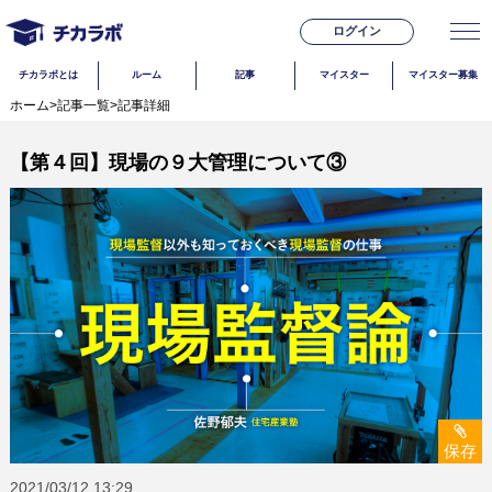
ログイン
チカラボとは
ルーム
記事
マイスター
マイスター募集
ホーム
>
記事一覧
>
記事詳細
【第４回】現場の９大管理について③
保存
2021/03/12
13:29