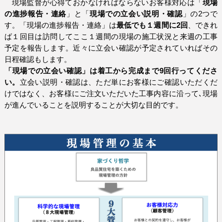
現場監督が心得ておかなければならないお客様対応は「
現場
の進捗報告・連絡
」と「
現場での立会い説明・確認
」の
2
つで
す。「現場の進捗報告・連絡」は
最低でも１週間に
2
回
、できれ
ば１回目は訪問してここ１週間の現場の施工状況と来週の工事
予定を報告します。近々に立会い確認が予定されていればその
日程確認もします。
「現場での立会い確認」は着工から完成まで
9
回行ってくださ
い。
立会い説明・確認は、ただ単にお客様にご確認いただくだ
けではなく、お客様にご注文いただいた工事内容に沿って､現場
が進んでいることを説明することが大切な目的です。