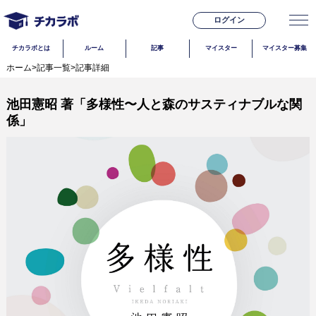
ログイン
チカラボとは
ルーム
記事
マイスター
マイスター募集
ホーム
>
記事一覧
>
記事詳細
池田憲昭 著「多様性〜人と森のサスティナブルな関
係」