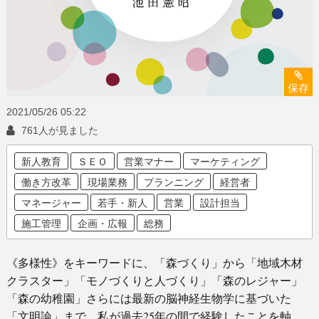
保存
2021/05/26
05:22
761人が見ました
新人教育
ＳＥＯ
営業マナー
マーケティング
働き方改革
現場業務
プランニング
経営者
マネージャー
若手・新人
営業
設計担当
施工管理
企画・広報
総務
《多様性》をキーワードに、「森づくり」から「地域木材
クラスター」「モノづくりと人づくり」「森のレジャー」
「森の幼稚園」さらには最新の脳神経生物学に基づいた
「文明論」まで、私が過去25年の間で経験したことを軸