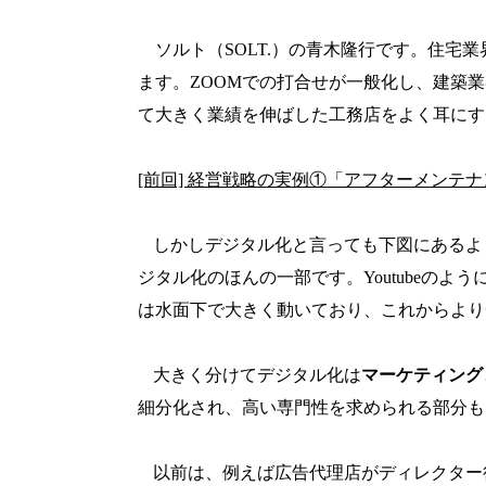
ソルト（SOLT.）の青木隆行です。
住宅業
ます。
ZOOM
での打合せが一般化し、建築業
て大きく業績を伸ばした工務店をよく耳にす
[前回] 経営戦略の実例①「アフターメンテ
しかしデジタル化と言っても下図にあるよう
ジタル化のほんの一部です。
Youtube
のよう
は水面下で大きく動いており、これからより
大きく分けてデジタル化は
マーケティング
細分化され、高い専門性を求められる部分も
以前は、例えば広告代理店がディレクター