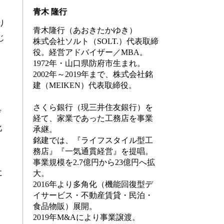
青木 隆行
り
青木隆行（あおきたかゆき）
じ
株式会社ソルト（
SOLT.）
代表取締
役。経営アドバイザー／
MBA。
1972
年・山口県防府市生まれ。
2002
年～
2019
年まで、株式会社銘
建（MEIKEN）代表取締役。
さくら銀行（現三井住友銀行）を
デ
経て、家業であった工務店を事業
化
承継。
銘建では、『ライフスタイル型工
務店』『一気通貫経営』を提唱。
事業規模を
2.7
億円から
23
億円へ拡
に
大。
2016
年より多角化（機能回復型デ
イサービス・不動産賃貸・民泊・
食品物販）展開。
2019
年
M&A
により事業譲渡。