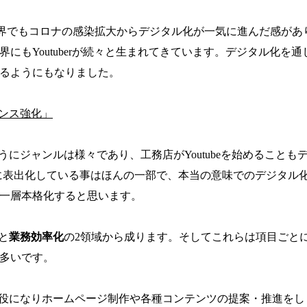
界でもコロナの感染拡大からデジタル化が一気に進んだ感があ
界にも
Youtuber
が続々と生まれてきています。デジタル化を通
るようにもなりました。
ナンス強化」
にジャンルは様々であり、工務店がYoutubeを始めることも
に表出化している事はほんの一部で、本当の意味でのデジタル
一層本格化すると思います。
と
業務効率化
の
2
領域から成ります。そしてこれらは項目ごと
多いです。
役になりホームページ制作や各種コンテンツの提案・推進をし