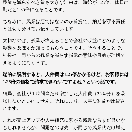
残業を減らすべき最も大きな理由は、時給が
1.25
倍、休日出
勤だと
1.35
倍になることです。
ちなみに、残業は悪ではないのが前提で、納期を守る責任
とは切り分けてお伝えしています。
大切なのは、残業が増えることで会社の収益にどのような
影響を及ぼすか知ってもらうことです。
そうすることで、
社長や上司からの残業を減らす指示の意味や目的が理解で
きるようになります。
端的に説明すると、人件費は
1.25
倍かかるけど、お客様には
1.25
倍の価格で請求できないですよね？という話です。
結局、会社が１時間当たり増加した人件費（25％分）を吸
収しないといけません。
それにより、大事な利益が圧縮さ
れます。
これが売上アップや人手補充に繋がる残業ならまだ良いか
もしれませんが、問題なのは売上が同じで残業代だけ増え