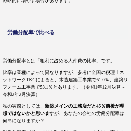
戦略的に増やす場合があります。
労働分配率で比べる
労働分配率とは「粗利に占める人件費の比率」です。
比率は業種によって異なりますが、参考に全国の税理士ネ
ットワーク
TKC
によると、木造建築工事業で
51.0
％、建築リ
フォーム工事業で
53.1
％とあります。（令和
1
年
12
月決算～
令和
2
年
2
月決算）
私の実感としては、
新築メインの工務店だと
45
％前後が理
想ではないかと思います
が、あなたの会社の労働分配率は
何％になりますか？