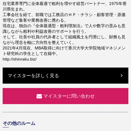
住宅業界専門に全体最適で粗利を増やす経営パートナー、1975年香
川県生まれ。
工事会社を経て、前職では工務店のＨＰ・チラシ・顧客管理・原価
管理など集客や業務改善に携わる。
現在は、独自の『全体最適型・粗利増加法』で人や数字の歪みも意
識しながら粗利や利益改善のサポートを行う。
そして、社長や社員の代弁者として組織風土を円滑にし、財務も見
ながら理念を軸に方向性を整えていく。
2021年4月現在、MBA取得に向けて香川大学大学院地域マネジメン
ト研究科の学生として在籍中。
http://shinraku.biz/
マイスターを詳しく見る
マイスターに問い合わせ
その他のルーム