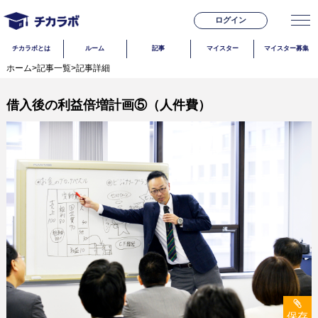
ログイン
チカラボとは
ルーム
記事
マイスター
マイスター募集
ホーム
>
記事一覧
>
記事詳細
借入後の利益倍増計画⑤（人件費）
保存