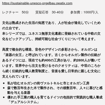
https://sustainable-unesco-orgelbau.peatix.com
レクチャー 50分 質疑応答 30-40分 参加費：1000円/人
文化は熟成された生活の知恵であり、人が社会が進化していくため
の土台です。
本シリーズでは、ユネスコ無形文化遺産に登録されている中欧の文
化をピックアップし、持続可能な社会づくりについて考えます。
高度で複合的な構造、音色やデザインの多彩さから、オルガンは
「楽器の女王」と呼ばれています。古くからオルガン製作の伝統が
あるドイツには、現在でも約400の工房があり、約2800人が働いて
います。世界中から注文を受けるそのクオリティは、中世のころか
ら続く伝統的な職人教育制度と、音楽を愛し日常的に親しむ文化に
支えられています。
私が住むオルガンの街ヴァルトキルヒ市とオルガン工房
森で数百年生きた木で製作され、その後数百年、人々に喜びと感
動を与える楽器
優れた手工業の職人を育てるドイツの包括的で実践的な職人養成
「デュアルシステム」