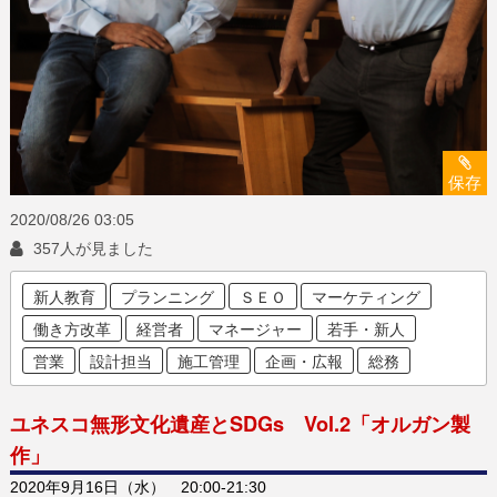
保存
2020/08/26
03:05
357人が見ました
新人教育
プランニング
ＳＥＯ
マーケティング
働き方改革
経営者
マネージャー
若手・新人
営業
設計担当
施工管理
企画・広報
総務
ユネスコ無形文化遺産とSDGs Vol.2「オルガン製
作」
2020年9月16日（水） 20:00-21:30