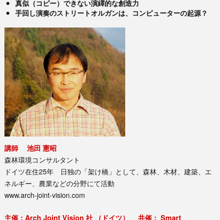
真似（コピー）できない演繹的な創造力
手回し演奏のストリートオルガンは、コンピューターの起源？
講師 池田 憲昭
森林環境コンサルタント
ドイツ在住25年 日独の「架け橋」として、森林、木材、建築、エ
ネルギー、農業などの分野にて活動
www.arch-joint-vision.com
主催：Arch Joint Vision 社 （ドイツ） 共催： Smart