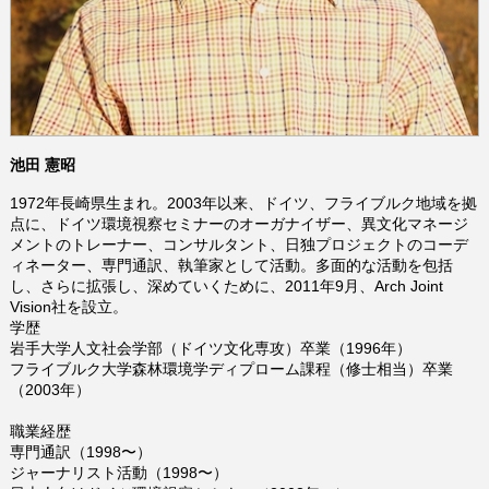
池田 憲昭
1972年長崎県生まれ。2003年以来、ドイツ、フライブルク地域を拠
点に、ドイツ環境視察セミナーのオーガナイザー、異文化マネージ
メントのトレーナー、コンサルタント、日独プロジェクトのコーデ
ィネーター、専門通訳、執筆家として活動。多面的な活動を包括
し、さらに拡張し、深めていくために、2011年9月、Arch Joint
Vision社を設立。
学歴
岩手大学人文社会学部（ドイツ文化専攻）卒業（1996年）
フライブルク大学森林環境学ディプローム課程（修士相当）卒業
（2003年）
職業経歴
専門通訳（1998〜）
ジャーナリスト活動（1998〜）