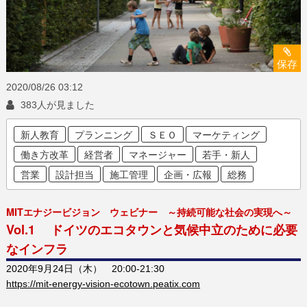
保存
2020/08/26
03:12
383人が見ました
新人教育
プランニング
ＳＥＯ
マーケティング
働き方改革
経営者
マネージャー
若手・新人
営業
設計担当
施工管理
企画・広報
総務
MITエナジービジョン ウェビナー ～持続可能な社会の実現へ～
Vol.1 ドイツのエコタウンと気候中立のために必要
なインフラ
2020年9月24日（木） 20:00-21:30
https://mit-energy-vision-ecotown.peatix.com