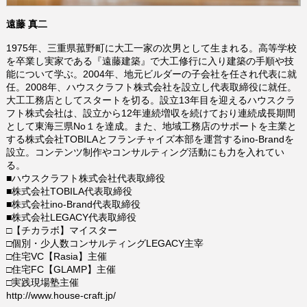
遠藤 真二
1975
年、三重県菰野町に大工一家の次男として生まれる。高等学校
を卒業し実家である『遠藤建築』で大工修行に入り建築の手順や技
能について学ぶ。
2004
年、地元ビルダーの子会社を任され代表に就
任。
2008
年、ハウスクラフト株式会社を設立し代表取締役に就任。
大工工務店としてスタートを切る。設立
13
年目を迎えるハウスクラ
フト株式会社は、設立から
12
年連続増収を続けており連続成長期間
として東海三県
No
１を達成。また、地域工務店のサポートを主業と
する株式会社TOBILAとフランチャイズ本部を運営するino-Brandを
設立。コンテンツ制作やコンサルティング活動にも力を入れてい
る。
■ハウスクラフト株式会社代表取締役
■株式会社TOBILA代表取締役
■株式会社ino-Brand代表取締役
■株式会社
LEGACY
代表取締役
□【チカラボ】マイスター
□個別・少人数コンサルティング
LEGACY
主宰
□住宅VC【
Rasia
】主催
□住宅FC【GLAMP】主催
□実践現場塾主催
http://www.house-craft.jp/