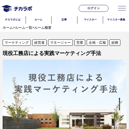
ログイン
チカラボとは
ルーム
記事
マイスター
マイスター募集
ホーム
>
ルーム一覧
>
ルーム概要
マーケティング
経営者
マネージャー
営業
企画・広報
総務
現役工務店による実践マーケティング手法