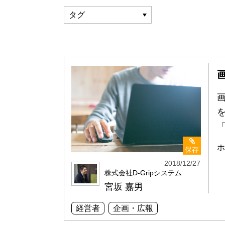
画
を
ホ
保存
2018/12/27
株式会社D-Gripシステム
宮坂 嘉男
経営者
企画・広報