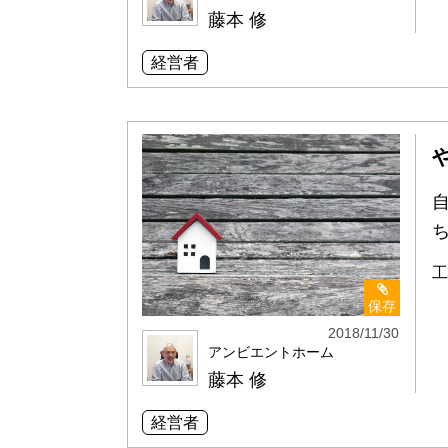
藤本 修
経営者
工
保存
2018/11/30
アンビエントホーム
藤本 修
経営者