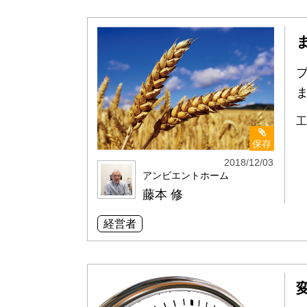
工
保存
2018/12/03
アンビエントホーム
藤本 修
経営者