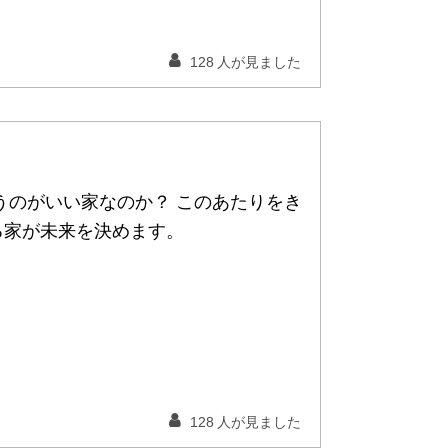
128
人が見ました
うのがいい家なのか？ このあたりをき
る家が未来を決めます。
128
人が見ました